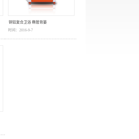
铜铝复合卫浴 椭管背篓
时间：2016-9-7