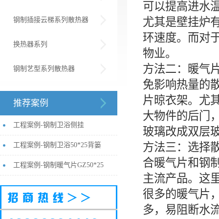
可以提高进水
尤其是壁挂炉
钢制插接云梯系列散热器
环速度。而对
换热器系列
物业。
方法二：暖气
钢制艺型系列散热器
免影响热量的
片晾衣架。尤
推荐案例
大物件的后门
工程案例-钢制卫浴侧挂
玻璃改成双层
方法三：选择
工程案例-钢制卫浴50*25背篓
合暖气片和
钢
工程案例-钢制暖气片GZ50*25
主流产品。这
很多的暖气片
多，易阻断水