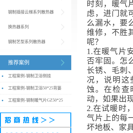
时刻，暖气
虑，进门就
钢制插接云梯系列散热器
么漏水，要
换热器系列
维修，不胜
呢？
钢制艺型系列散热器
1.在暖气
否牢固。怎
推荐案例
长锈、毛刺
工程案例-钢制卫浴侧挂
况，说明这
蚀。在检查
工程案例-钢制卫浴50*25背篓
动，如果出
工程案例-钢制暖气片GZ50*25
2.在试暖
气片上的每
坏地板、家